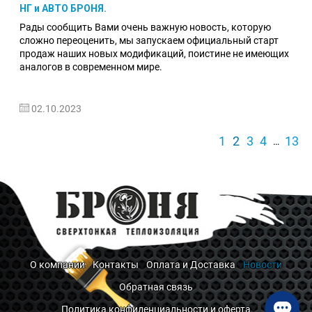
НГ и АВТО БРОНЯ.
Рады сообщить Вами очень важную новость, которую
сложно переоценить, мы запускаем официальный старт
продаж наших новых модификаций, поистине не имеющих
аналогов в современном мире.
02.10.2023
1
2
3
4
13
…
О компании
Контакты
Оплата и Доставка
Новости
Обратная связь
Политика конфиденциальности и оферта