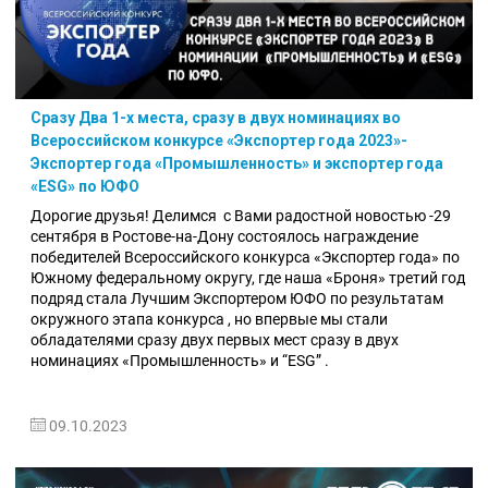
Сразу Два 1-х места, сразу в двух номинациях во
Всероссийском конкурсе «Экспортер года 2023»-
Экспортер года «Промышленность» и экспортер года
«ESG» по ЮФО
Дорогие друзья! Делимся с Вами радостной новостью -29
сентября в Ростове-на-Дону состоялось награждение
победителей
Всероссийского конкурса «Экспортер года» по
Южному федеральному округу, где наша «Броня» третий год
подряд стала Лучшим Экспортером ЮФО по результатам
окружного этапа конкурса , но впервые мы стали
обладателями сразу двух первых мест сразу в двух
номинациях «Промышленность» и “ESG” .
09.10.2023