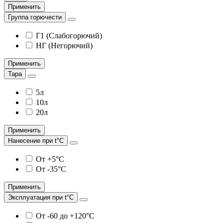
Применить
Группа горючести
Г1 (Слабогорючий)
НГ (Негорючий)
Применить
Тара
5л
10л
20л
Применить
Нанесение при t°С
От +5°С
От -35°С
Применить
Эксплуатация при t°С
От -60 до +120°С