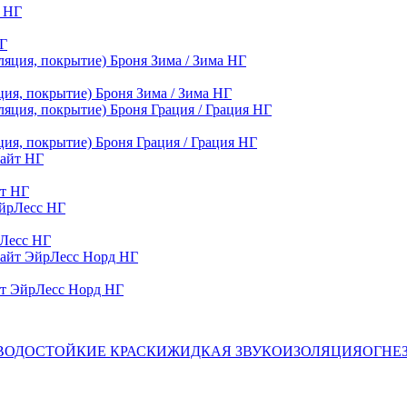
НГ
ция, покрытие) Броня Зима / Зима НГ
ия, покрытие) Броня Грация / Грация НГ
йт НГ
рЛесс НГ
йт ЭйрЛесс Норд НГ
ВОДОСТОЙКИЕ КРАСКИ
ЖИДКАЯ ЗВУКОИЗОЛЯЦИЯ
ОГНЕ