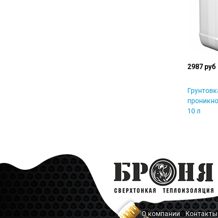
2987 руб
Грунтовк
проникно
10 л
О компании
Контакты