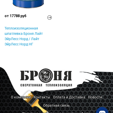
от 17788 руб
Теплоизоляционная
шпатлевка Броня Лайт
ЭйрЛесс Норд / Лайт
ЭйрЛесс Норд НГ
О компании
Контакты
Оплата и Доставка
Новости
Обратная связь