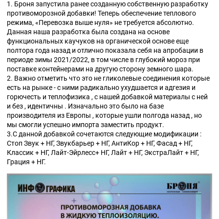
1. Броня запустила ранее созданную собственную разработку
противоморозной добавки! Теперь обеспечение теплового
режима, «Перевозка выше нуля» не требуется абсолютно.
Данная наша разработка была создана на основе
функциональных каучуков на органической основе еще
полтора года назад и отлично показала себя на апробации в
периоде зимы 2021/2022, в том числе в глубокий мороз при
поставке контейнерами на другую сторону земного шара.
2. Важно отметить что это не гликолевые соединения которые
есть на рынке - с ними радикально ухудшается и адгезия и
горючесть и теплофизика , с нашей добавкой материалы с ней
и без , идентичны . Изначально это было на базе
производителя из Европы , которые ушли полгода назад , но
мы смогли успешно импорта заместить продукт.
3.С данной добавкой сочетаются следующие модификации :
Стоп Звук + НГ, Звукбарьер + НГ, АнтиКор + НГ, Фасад + НГ,
Классик + НГ, Лайт-Эйрлесс+ НГ, Лайт + НГ, ЭкстраЛайт + НГ,
Грация + НГ.