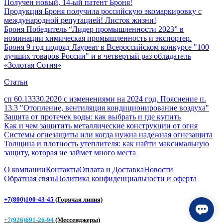
Получен новый, 14-ый патент Броня!
Продукция Броня получила российскую экомаркировку с
международной репутацией! Листок жизни!
Броня Победитель “Лидер промышленности 2023” в
номинации химическая промышленность и экспортер.
Броня 9 год подряд Лауреат в Всероссийском конкурсе "100
лучших товаров России" и в четвертый раз обладатель
«Золотая Сотня»
Статьи
сп 60.13330.2020 с изменениями на 2024 год. Пояснение п.
13.3 "Отопление, вентиляция кондиционирование воздуха"
Защита от протечек воды: как выбрать и где купить
Как и чем защитить металлические конструкции от огня
Системы огнезащиты или когда нужна надежная огнезащита
Толщина и плотность утеплителя: как найти максимальную
защиту, которая не займет много места
О компании
Контакты
Оплата и Доставка
Новости
Обратная связь
Политика конфиденциальности и оферта
+7(800)100-43-45
(Горячая линия)
+7(926)691-26-94
(Мессенджеры)