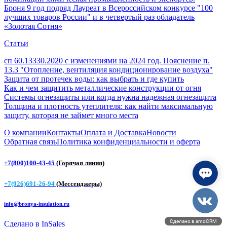
Броня 9 год подряд Лауреат в Всероссийском конкурсе "100
лучших товаров России" и в четвертый раз обладатель
«Золотая Сотня»
Статьи
сп 60.13330.2020 с изменениями на 2024 год. Пояснение п.
13.3 "Отопление, вентиляция кондиционирование воздуха"
Защита от протечек воды: как выбрать и где купить
Как и чем защитить металлические конструкции от огня
Системы огнезащиты или когда нужна надежная огнезащита
Толщина и плотность утеплителя: как найти максимальную
защиту, которая не займет много места
О компании
Контакты
Оплата и Доставка
Новости
Обратная связь
Политика конфиденциальности и оферта
+7(800)100-43-45
(Горячая линия)
+7(926)691-26-94
(Мессенджеры)
info@bronya-insulation.ru
Сделано в amoCRM
Сделано в InSales