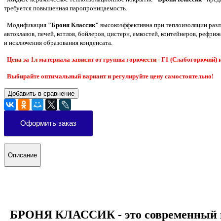
требуется повышенная паропроницаемость.
Модификация
"Броня Классик"
высокоэффективна при теплоизоляции разли
автоклавов, печей, котлов, бойлеров, цистерн, емкостей, контейнеров, рефр
и исключения образования конденсата.
Цена за 1л материала зависит от группы горючести - Г1 (Слабогорючий) и
Выбирайте оптимальный вариант и регулируйте цену самостоятельно!
Добавить в сравнение
Оформить заказ
Описание
БРОНЯ КЛАССИК - это современный в