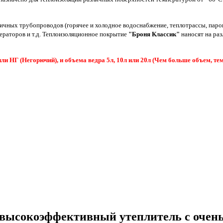
чных трубопроводов (горячее и холодное водоснабжение, теплотрассы, паропр
ижераторов и т.д. Теплоизоляционное покрытие
"Броня Классик"
наносят на раз
ли НГ (Негорючий), и объема ведра 5л, 10л или 20л (Чем больше объем, тем
ысокоэффективный утеплитель с очень