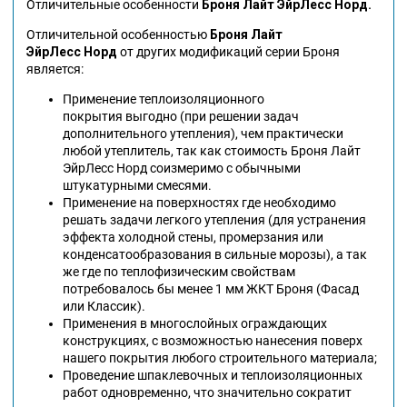
Отличительные особенности
Броня
Лайт ЭйрЛесс
Норд.
Отличительной особенностью
Броня
Лайт
ЭйрЛесс
Норд
от других модификаций серии Броня
является:
Применение теплоизоляционного
покрытия выгодно (при решении задач
дополнительного утепления), чем практически
любой утеплитель, так как стоимость Броня Лайт
ЭйрЛесс Норд соизмеримо с обычными
штукатурными смесями.
Применение на поверхностях где необходимо
решать задачи легкого утепления (для устранения
эффекта холодной стены, промерзания или
конденсатообразования в сильные морозы), а так
же где по теплофизическим свойствам
потребовалось бы менее 1 мм ЖКТ Броня (Фасад
или Классик).
Применения в многослойных ограждающих
конструкциях, с возможностью нанесения поверх
нашего покрытия любого строительного материала;
Проведение шпаклевочных и теплоизоляционных
работ одновременно, что значительно сократит