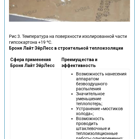
Рис 3. Температура на поверхности изолированной части
гипсокартона +19 ºС.
Броня Лайт ЭйрЛесс в строительной теплоизоляции
Сфера применения
Преимущества и
Броня Лайт ЭйрЛесс
эффективность
Возможность нанесения
аппаратом
безвоздушного
распыления
Значительное
уменьшение
теплопотерь;
Устранение «мостиков
холода»;
Возможность
проводить
штаклевочные и
теплоизоляционные
работы одновременно;