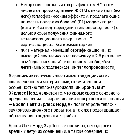
Негорючие покрытия с сертификатом НГ в том
числе и от производителей ЖКТМ с неким (или без
него) теплофизическим эффектом, предлагающие
наносить поверх их базовой (Г1) модификации
(кстати, без подтверждения теплопроводности) с
целью якобы получения финишного
теплоизоляционного покрытия с НГ
сертификацией... Без комментариев
ЖКТ материал имеющий сертификацию НГ, но
имеющий заявленную теплофизику в 2-8 раз выше
чем "одна тысячная" (в основном вообще без
легитимных подтверждений теплопроводности)
В сравнении со всеми известными традиционными
шпаклевочными материалами, отличительной
особенностью тепло-звукоизоляции
Броня Лайт
Эйрлесс
Норд
является то, что кроме своего основного
предназначения — выравнивания поверхности основания
—
Броня Лайт Эйрлесс
Норд
выполняет роль тепло- и
звукоизоляционного покрытия, а так же предотвращает
образование конденсата и грибка.
Броня Лайт Норд ЭйрЛесс не токсична, не содержит
вредных летучих соединений, а также совершенно