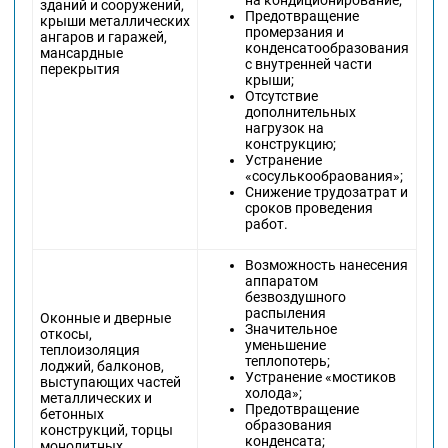
на кондиционирование;
зданий и сооружений,
Предотвращение
крыши металлических
промерзания и
ангаров и гаражей,
конденсатообразования
мансардные
с внутренней части
перекрытия
крыши;
Отсутствие
дополнительных
нагрузок на
конструкцию;
Устранение
«сосулькообраования»;
Снижение трудозатрат и
сроков проведения
работ.
Возможность нанесения
аппаратом
безвоздушного
распыления
Оконные и дверные
Значительное
откосы,
уменьшение
теплоизоляция
теплопотерь;
лоджий, балконов,
Устранение «мостиков
выступающих частей
холода»;
металлических и
Предотвращение
бетонных
образования
конструкций, торцы
конденсата;
монолитных