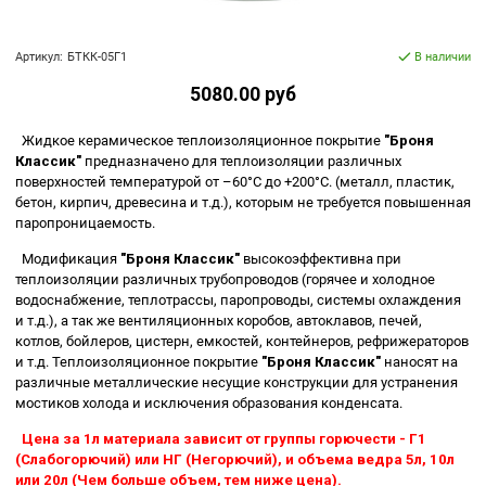
Артикул:
БТКК-05Г1
В наличии
5080.00 руб
Жидкое керамическое теплоизоляционное покрытие
"Броня
Классик"
предназначено для теплоизоляции различных
поверхностей температурой от –60°С до +200°С. (металл, пластик,
бетон, кирпич, древесина и т.д.), которым не требуется повышенная
паропроницаемость.
Модификация
"Броня Классик"
высокоэффективна при
теплоизоляции различных трубопроводов (горячее и холодное
водоснабжение, теплотрассы, паропроводы, системы охлаждения
и т.д.), а так же вентиляционных коробов, автоклавов, печей,
котлов, бойлеров, цистерн, емкостей, контейнеров, рефрижераторов
и т.д. Теплоизоляционное покрытие
"Броня Классик"
наносят на
различные металлические несущие конструкции для устранения
мостиков холода и исключения образования конденсата.
Цена за 1л материала зависит от группы горючести - Г1
(Слабогорючий) или НГ (Негорючий), и объема ведра 5л, 10л
или 20л (Чем больше объем, тем ниже цена).