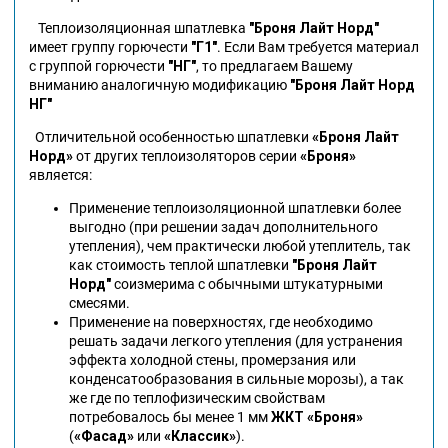
Теплоизоляционная шпатлевка
"Броня Лайт Норд"
имеет группу горючести
"Г1"
. Если Вам требуется материал
с группой горючести
"НГ"
, то предлагаем Вашему
вниманию аналогичную модификацию
"Броня Лайт Норд
НГ"
Отличительной особенностью шпатлевки
«Броня Лайт
Норд»
от других теплоизоляторов серии
«Броня»
является:
Применение теплоизоляционной шпатлевки более
выгодно (при решении задач дополнительного
утепления), чем практически любой утеплитель, так
как стоимость теплой шпатлевки
"Броня Лайт
Норд"
соизмерима с обычными штукатурными
смесями.
Применение на поверхностях, где необходимо
решать задачи легкого утепления (для устранения
эффекта холодной стены, промерзания или
конденсатообразования в сильные морозы), а так
же где по теплофизическим свойствам
потребовалось бы менее 1 мм
ЖКТ «Броня»
(
«Фасад»
или
«Классик»
).