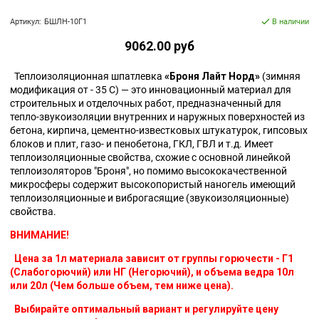
Артикул:
БШЛН-10Г1
В наличии
9062.00 руб
Теплоизоляционная шпатлевка
«Броня Лайт Норд»
(зимняя
модификация от - 35 С) — это инновационный материал для
строительных и отделочных работ, предназначенный для
тепло-звукоизоляции внутренних и наружных поверхностей из
бетона, кирпича, цементно-известковых штукатурок, гипсовых
блоков и плит, газо- и пенобетона, ГКЛ, ГВЛ и т.д. Имеет
теплоизоляционные свойства, схожие с основной линейкой
теплоизоляторов "Броня", но помимо высококачественной
микросферы содержит высокопористый наногель имеющий
теплоизоляционные и виброгасящие (звукоизоляционные)
свойства.
ВНИМАНИЕ!
Цена за 1л материала зависит от группы горючести - Г1
(Слабогорючий) или НГ (Негорючий), и объема ведра 10л
или 20л (Чем больше объем, тем ниже цена).
Выбирайте оптимальный вариант и регулируйте цену