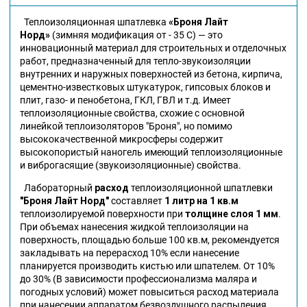
Теплоизоляционная шпатлевка
«Броня Лайт
Норд»
(зимняя модификация от - 35 С) — это
инновационный материал для строительных и отделочных
работ, предназначенный для тепло-звукоизоляции
внутренних и наружных поверхностей из бетона, кирпича,
цементно-известковых штукатурок, гипсовых блоков и
плит, газо- и пенобетона, ГКЛ, ГВЛ и т.д. Имеет
теплоизоляционные свойства, схожие с основной
линейкой теплоизоляторов "Броня", но помимо
высококачественной микросферы содержит
высокопористый наногель имеющий теплоизоляционные
и виброгасящие (звукоизоляционные) свойства.
Лабораторный
расход
теплоизоляционной шпатлевки
"Броня Лайт Норд"
составляет
1 литр на 1 кв.м
теплоизолируемой поверхности при
толщине слоя 1 мм
.
При объемах нанесения жидкой теплоизоляции на
поверхность, площадью больше 100 кв.м, рекомендуется
закладывать на перерасход 10% если нанесение
планируется производить кистью или шпателем. От 10%
до 30% (В зависимости профессионализма маляра и
погодных условий) может повыситься расход материала
при нанесении аппаратом безвоздушного распыления.