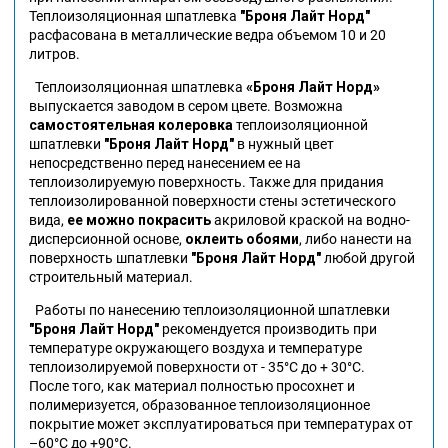
Теплоизоляционная шпатлевка
"Броня Лайт Норд"
расфасована в металлические ведра объемом 10 и 20
литров.
Теплоизоляционная шпатлевка
«Броня Лайт Норд»
выпускается заводом в сером цвете. Возможна
самостоятельная колеровка
теплоизоляционной
шпатлевки
"Броня Лайт Норд"
в нужный цвет
непосредственно перед нанесением ее на
теплоизолируемую поверхность. Также для придания
теплоизолированной поверхности стены эстетического
вида,
ее можно покрасить
акриловой краской на водно-
дисперсионной основе,
оклеить обоями
, либо нанести на
поверхность шпатлевки
"Броня Лайт Норд"
любой другой
строительный материал.
Работы по нанесению теплоизоляционной шпатлевки
"Броня Лайт Норд"
рекомендуется производить при
температуре окружающего воздуха и температуре
теплоизолируемой поверхности от - 35°С до + 30°С.
После того, как материал полностью просохнет и
полимеризуется, образованное теплоизоляционное
покрытие может эксплуатироваться при температурах от
–60°С до +90°С.