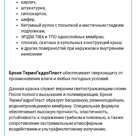
кирпич,
штукатурка,
гипсокартон,
шифер,
битумный рулон с посыпкой и мастичным гладким
подложкам,
ЭПДМ, ПВХ и ТПО однослойных мембран,
плоских, скатных и купольных конструкций крыш
и других поверхностей при наружном и внутреннем
нанесении
Броня ТермоГидроПласт
обеспечивает сверхзащиту от
проникновения влаги и любых погодных условий.
Данная краска служит верхним светоотражающим слоем.
После полного высыхания и полимеризации, Броня
ТермоГидроПласт образует бесшовную, резиноподобную,
водонепроницаемую мембрану. Специальная формула
обеспечивает высокую прочность, эластичность,
устойчивость к поражению грибком и плесенью, а также
сопротивление экстремальным атмосферным
воздействиям и ультрафиолетовому излучению.