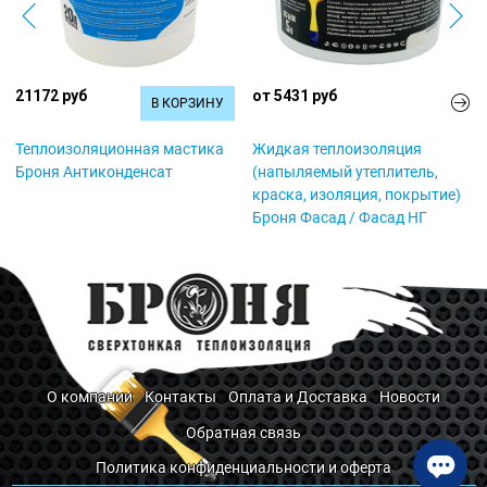
21172 руб
от 5431 руб
В КОРЗИНУ
Теплоизоляционная мастика
Жидкая теплоизоляция
Броня Антиконденсат
(напыляемый утеплитель,
краска, изоляция, покрытие)
Броня Фасад / Фасад НГ
О компании
Контакты
Оплата и Доставка
Новости
Обратная связь
Политика конфиденциальности и оферта